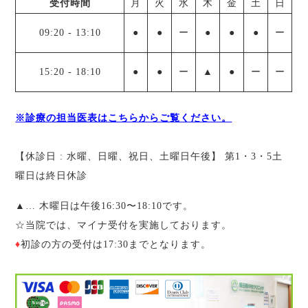
受付時間
月
火
水
木
金
土
日
09:20
-
13:10
●
●
ー
●
●
●
ー
15:20
-
18:10
●
●
ー
▲
●
ー
ー
※診療の担当医表はこちらからご覧ください。
【休診日 : 水曜、日曜、祝日、土曜日午後】 第1・3・5土
曜日は終日休診
▲
… 木曜日は午後16:30〜18:10です。
☆
当院では、マイナ受付を実施しております。
♦︎
初診の方の受付は17:30までとなります。