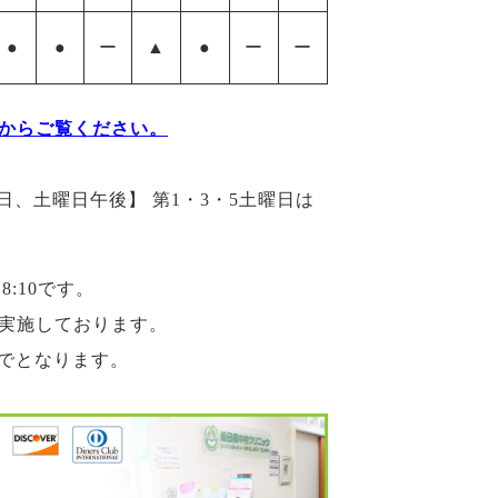
●
●
ー
▲
●
ー
ー
からご覧ください。
祝日、土曜日午後】 第1・3・5土曜日は
8:10です。
実施しております。
までとなります。