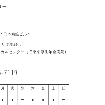
リー
2 日本精鉱ビル2F
より徒歩2分。
ディカルセンター（旧東京厚生年金病院）
5-7119
月
火
水
木
金
土
日
●
●
ー
●
●
●
ー