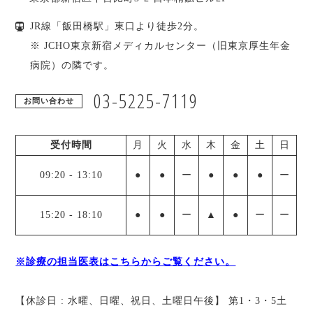
JR線「飯田橋駅」東口より徒歩2分。
※ JCHO東京新宿メディカルセンター（旧東京厚生年金
病院）の隣です。
03-5225-7119
お問い合わせ
受付時間
月
火
水
木
金
土
日
09:20
-
13:10
●
●
ー
●
●
●
ー
15:20
-
18:10
●
●
ー
▲
●
ー
ー
※診療の担当医表はこちらからご覧ください。
【休診日 : 水曜、日曜、祝日、土曜日午後】 第1・3・5土